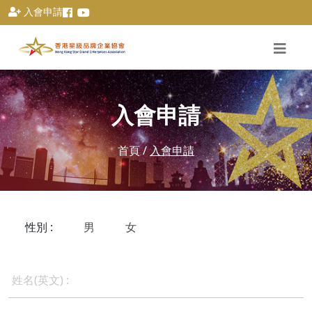
入會申請
入會申請
首頁
/
入會申請
性別 :
男
女
姓名(英文) :