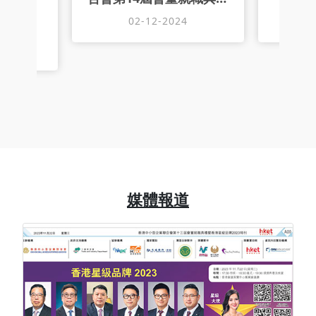
暨創會28周年會慶
02-12-2024
9
媒體報道