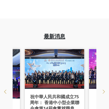
最新消息
祝中華人民共和國成立75
【第十
周年： 香港中小型企業聯
2
019
合會第14屆會董就職典禮